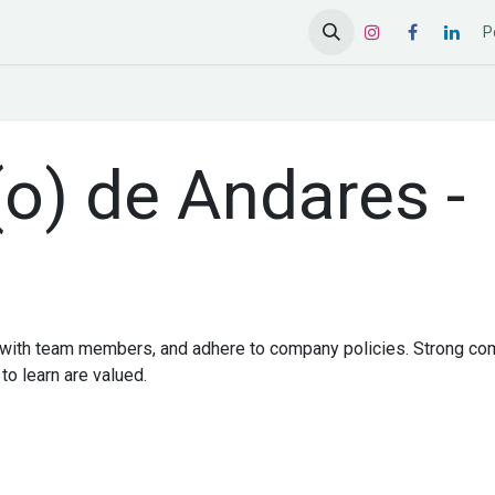
os
Contacte-nos
P
) de Andares -
e with team members, and adhere to company policies. Strong co
 to learn are valued.