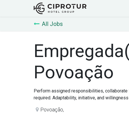
Início
Empreg
All Jobs
Empregada(o
Povoação
Perform assigned responsibilities, collaborat
required. Adaptability, initiative, and willingness
Povoação
,