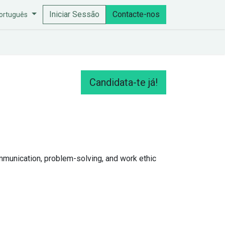
Iniciar Sessão
Contacte-nos
ortuguês
Candidata-te já!
mmunication, problem-solving, and work ethic